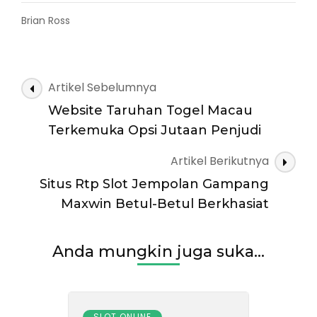
Brian Ross
Navigasi
Artikel Sebelumnya
Artikel
Website Taruhan Togel Macau
Terkemuka Opsi Jutaan Penjudi
Artikel Berikutnya
Situs Rtp Slot Jempolan Gampang
Maxwin Betul-Betul Berkhasiat
Anda mungkin juga suka...
SLOT ONLINE