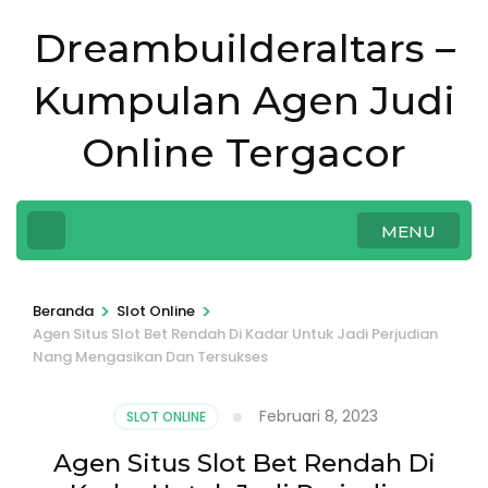
Lompat
Dreambuilderaltars –
ke
konten
Kumpulan Agen Judi
(Tekan
Enter)
Online Tergacor
MENU
>
>
Beranda
Slot Online
Agen Situs Slot Bet Rendah Di Kadar Untuk Jadi Perjudian
Nang Mengasikan Dan Tersukses
Februari 8, 2023
SLOT ONLINE
Agen Situs Slot Bet Rendah Di