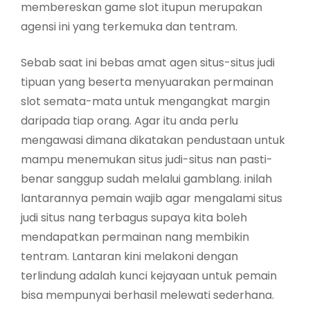
membereskan game slot itupun merupakan
agensi ini yang terkemuka dan tentram.
Sebab saat ini bebas amat agen situs-situs judi
tipuan yang beserta menyuarakan permainan
slot semata-mata untuk mengangkat margin
daripada tiap orang. Agar itu anda perlu
mengawasi dimana dikatakan pendustaan untuk
mampu menemukan situs judi-situs nan pasti-
benar sanggup sudah melalui gamblang. inilah
lantarannya pemain wajib agar mengalami situs
judi situs nang terbagus supaya kita boleh
mendapatkan permainan nang membikin
tentram. Lantaran kini melakoni dengan
terlindung adalah kunci kejayaan untuk pemain
bisa mempunyai berhasil melewati sederhana.