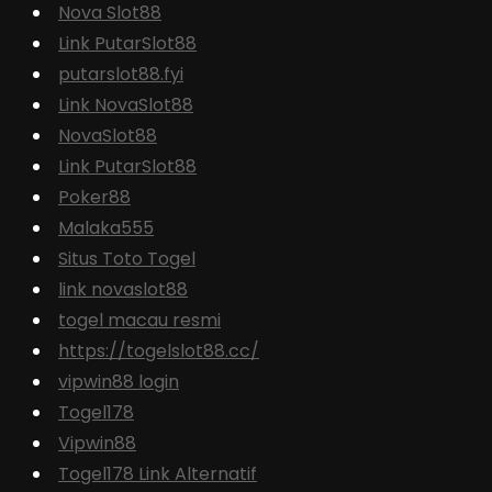
Nova Slot88
Link PutarSlot88
putarslot88.fyi
Link NovaSlot88
NovaSlot88
Link PutarSlot88
Poker88
Malaka555
Situs Toto Togel
link novaslot88
togel macau resmi
https://togelslot88.cc/
vipwin88 login
Togel178
Vipwin88
Togel178 Link Alternatif