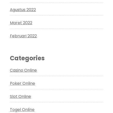
Agustus 2022
Maret 2022
Februari 2022
Categories
Casino Online
Poker Online
Slot Online
Togel Online