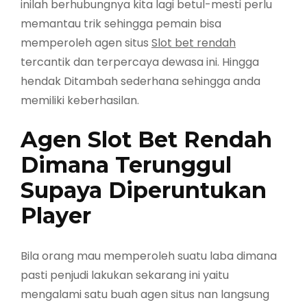
inilah berhubungnya kita lagi betul-mesti perlu
memantau trik sehingga pemain bisa
memperoleh agen situs
Slot bet rendah
tercantik dan terpercaya dewasa ini. Hingga
hendak Ditambah sederhana sehingga anda
memiliki keberhasilan.
Agen Slot Bet Rendah
Dimana Terunggul
Supaya Diperuntukan
Player
Bila orang mau memperoleh suatu laba dimana
pasti penjudi lakukan sekarang ini yaitu
mengalami satu buah agen situs nan langsung