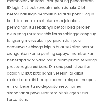
membolehkan kamu biar penting pendaftaran
ID login Slot bet rendah malah dahulu. Oleh
bettor nan ingin bermain bisa atau pokok log in
ke di link mereka sebelum menjalankan
permainan. Itu sebabnya bettor bisa peroleh
akun yang tertera sahih lintas sehingga sanggup
langsung merasakan perjudian dan pula
gamenya. Sehingga inipun buat sekalian bettor
diangankan kamu penting supaya memberikan
beberapa data yang harus dilampirkan sehingga
proses registrasi baru. Dimana pasti diberikan
adalah ID ikut kata sandi. Setelah Itu diikuti
melalui data diri berupa nomer telepon maupun
e-mail beserta no deposito serta nomer
simpanan supaya seantero bisnis agen situs
tercantum.