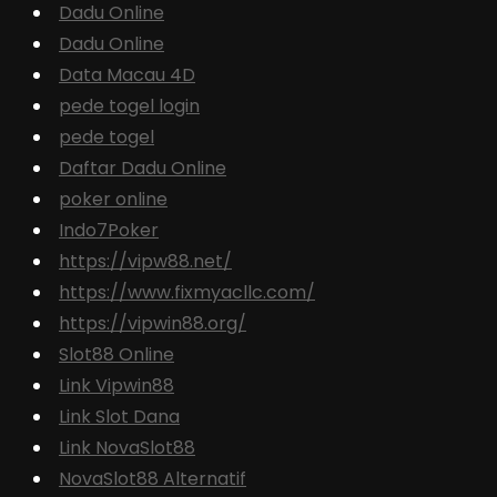
Dadu Online
Dadu Online
Data Macau 4D
pede togel login
pede togel
Daftar Dadu Online
poker online
Indo7Poker
https://vipw88.net/
https://www.fixmyacllc.com/
https://vipwin88.org/
Slot88 Online
Link Vipwin88
Link Slot Dana
Link NovaSlot88
NovaSlot88 Alternatif