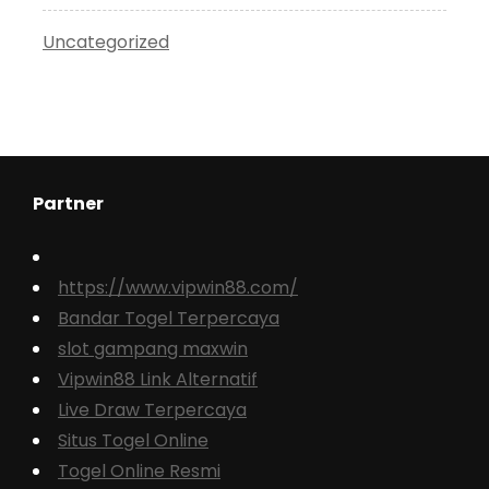
Uncategorized
Partner
https://www.vipwin88.com/
Bandar Togel Terpercaya
slot gampang maxwin
Vipwin88 Link Alternatif
Live Draw Terpercaya
Situs Togel Online
Togel Online Resmi