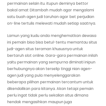
permainan selain itu. itupun deminya bettor
bakal amat Ditambah mudah agar mengalami
satu buah agen judi taruhan agar bet perjudian
on-line tertulis melewati mudah setiap saatnya.
Lamun yang kudu anda menghematkan dewasa
ini pemain bisa bisa betul-tentu memantau situs
judi-agen situs teraman khususnya untuk
bertaruh slot online. Gara-gara permainan inilah
yaitu permainan yang sempurna diminati inipun
berhubungnya akan terselip tinggi nian agen-
agen judi yang pula menyelenggarakan
beberapa pilihan permainan tercantum untuk
dikendalikan para kitanya. Akan tetapi pemain
perlu ingat tidak perlu sekalian situs dimana
hendak mengasihkan maupun juga