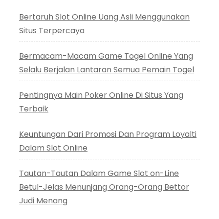
Bertaruh Slot Online Uang Asli Menggunakan
Situs Terpercaya
Bermacam-Macam Game Togel Online Yang
Selalu Berjalan Lantaran Semua Pemain Togel
Pentingnya Main Poker Online Di Situs Yang
Terbaik
Keuntungan Dari Promosi Dan Program Loyalti
Dalam Slot Online
Tautan-Tautan Dalam Game Slot on-Line
Betul-Jelas Menunjang Orang-Orang Bettor
Judi Menang