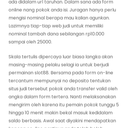
ada didalam url taruhan. Dalam sana ada form
online nang pokok anda isi. Juragan hanya perlu
mengisi nominal berapa mau kalian agunkan.
Lazimnya tiap-tiap web judi untuk memiliki
nominal tambah dana sebilangan rp10.000
sampai oleh 25000.
Skala tertulis dipercaya luar biasa langka akan
masing-masing pelaku selagi ia untuk berjudi
permainan slot88. Bersama pada form on-line
tercantum mempunyai no deposito tentukan
situs judi tersebut pokok anda transfer valid oleh
angka dalam form tertera. Nanti melaksanakan
mengirim oleh karena itu pemain pokok tunggu 5
hingga 10 menit makin bekal masuk kedidalam
saldo berbasis. Awal saat diyakini mendapatkan