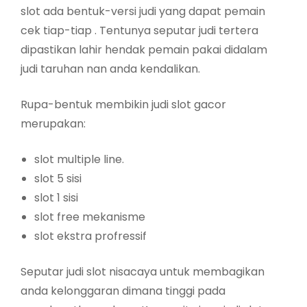
slot ada bentuk-versi judi yang dapat pemain
cek tiap-tiap . Tentunya seputar judi tertera
dipastikan lahir hendak pemain pakai didalam
judi taruhan nan anda kendalikan.
Rupa-bentuk membikin judi slot gacor
merupakan:
slot multiple line.
slot 5 sisi
slot 1 sisi
slot free mekanisme
slot ekstra profressif
Seputar judi slot nisacaya untuk membagikan
anda kelonggaran dimana tinggi pada