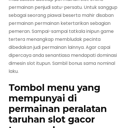
permainan penjudi satu-persatu. Untuk sanggup
sebagai seorang piawai beserta mahir disaban
permainan permainan ketertarikan sebagian
pemeran. Sampai-sampai tatkala inipun game
tertera menangkap membludak pecinta
dibedakan judi permainan lainnya. Agar capai
dipercaya anda senantiasa mendapati dominasi
dimesin slot itupun. Sambil bonus sama nominal
laku.
Tombol menu yang
mempunyai di
permainan peralatan
taruhan slot gacor