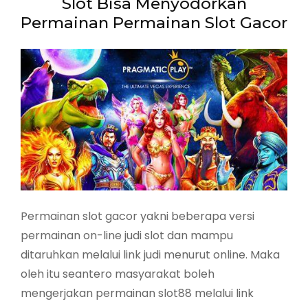
Slot Bisa Menyodorkan
Permainan Permainan Slot Gacor
Permainan slot gacor yakni beberapa versi
permainan on-line judi slot dan mampu
ditaruhkan melalui link judi menurut online. Maka
oleh itu seantero masyarakat boleh
mengerjakan permainan slot88 melalui link