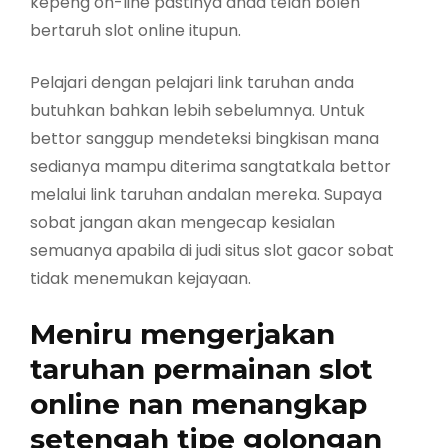
kepeng on-line pastinya anda telah boleh
bertaruh slot online itupun.
Pelajari dengan pelajari link taruhan anda
butuhkan bahkan lebih sebelumnya. Untuk
bettor sanggup mendeteksi bingkisan mana
sedianya mampu diterima sangtatkala bettor
melalui link taruhan andalan mereka. Supaya
sobat jangan akan mengecap kesialan
semuanya apabila di judi situs slot gacor sobat
tidak menemukan kejayaan.
Meniru mengerjakan
taruhan permainan slot
online nan menangkap
setengah tipe golongan