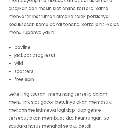
memboyong membludak amat bonus dimana
disajikan dari mesin slot online tertera. Sama
menyortir instrumen dimana telak persisnya
kesuksesan kamu bakal tenang. Serta jenis-kelas
menu rupanya yakni:
payline
jackpot progressif
wild
scatters
free spin
Sekeliling tautan-menu nang terselip dalam
menu link slot gacor betulnya akan memasuki
mekanisme istimewa lagi tiap-tiap genre
tersebut akan membuat kita keuntungan. So
saudara harus mengkaji selaku detail