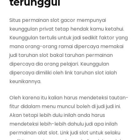
terunggul
Situs permainan slot gacor mempunyai
keunggulan privat tetap hendak kamu ketahui.
Keunggulan tertulis untuk jadi sedikit faktor yang
mana orang-orang ramai dipercaya memakai
judi taruhan slot bakal taruhan permainan
dipercaya dia orang pelajari. Keunggulan
dipercaya dimiliki oleh link taruhan slot ialah
keunikannya.
Oleh karena itu kalian harus mendeteksi tautan-
fitur didalam menu muncul boleh di judi judi ini.
Akan tetapi lebih dulu inilah anda harus
mendeteksi lebih-lebih dahulu judi apa inilah
permainan alat slot. Link judi slot untuk selaku