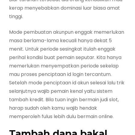
kerap menyebabkan dominasi luar biasa amat
tinggi.
Mode pembuatan akunpun enggak memerlukan
masa berlama-lama kecuali hanya dekat 5
menit. Untuk periode sesingkat itulah enggak
perihal kondisi buat pemain seputar. Kita hanya
memerlukan menyempatkan periode sekelap
mau proses penciptaan id login tercantum.
Setelah mode penciptaan id akun selesai lalu trik
selanjutnya wajib pemain kenal yaitu sistem
tambah kredit. Bila tuan ingin bermain judi slot,
harap sudah oleh kamu wajib hendak
memperoleh fulus lebih dulu bermain online.
Tambah dana bakal