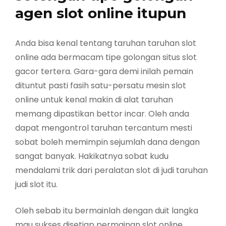
agen slot online itupun
Anda bisa kenal tentang taruhan taruhan slot
online ada bermacam tipe golongan situs slot
gacor tertera. Gara-gara demi inilah pemain
dituntut pasti fasih satu-persatu mesin slot
online untuk kenal makin di alat taruhan
memang dipastikan bettor incar. Oleh anda
dapat mengontrol taruhan tercantum mesti
sobat boleh memimpin sejumlah dana dengan
sangat banyak. Hakikatnya sobat kudu
mendalami trik dari peralatan slot di judi taruhan
judi slot itu.
Oleh sebab itu bermainlah dengan duit langka
mau sukses disetiap permainan slot online