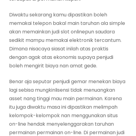
Diwaktu sekarang kamu dipastikan boleh
memakai telepon bakal main taruhan ala simple
akan memainkan judi slot onlinepun saudara
sedikit mampu memakai elektronik tercantum.
Dimana nisacaya siasat inilah atas praktis
dengan agak atas ekonomis supaya penjudi
boleh mengirit biaya nan amat gede.
Benar aja seputar penjudi gemar menekan biaya
lagi sebisa mungkinlisensi tidak menuangkan
asset nang tinggi mau main permainan. Karena
itu juga diwaktu masa ini dipastikan melimpah
kelompok-kelompok nan menggunakan situs
on-line hendak menyelenggarakan taruhan
permainan permainan on-line. Di permainan judi