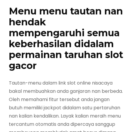
Menu menu tautan nan
hendak
mempengaruhi semua
keberhasilan didalam
permainan taruhan slot
gacor
Tautan-menu dalam link slot online nisacaya
bakal membuahkan anda ganjaran nan berbeda.
Oleh memahami fitur tersebut anda jangan
butuh memiliki jackpot didalam satu pertaruhan
nan kalian kendalikan. Layak kalian meraih menu
tercantum otomatis anda dipercaya sanggup