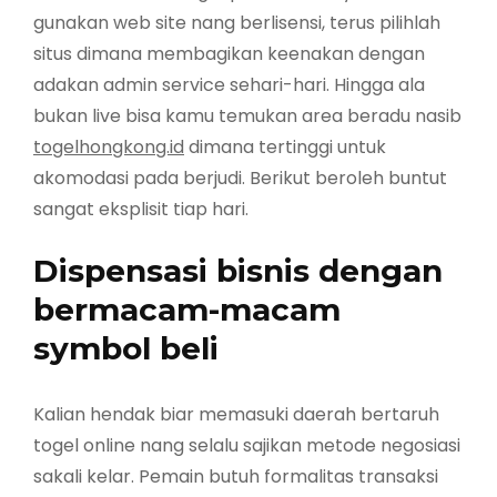
gunakan web site nang berlisensi, terus pilihlah
situs dimana membagikan keenakan dengan
adakan admin service sehari-hari. Hingga ala
bukan live bisa kamu temukan area beradu nasib
togelhongkong.id
dimana tertinggi untuk
akomodasi pada berjudi. Berikut beroleh buntut
sangat eksplisit tiap hari.
Dispensasi bisnis dengan
bermacam-macam
symbol beli
Kalian hendak biar memasuki daerah bertaruh
togel online nang selalu sajikan metode negosiasi
sakali kelar. Pemain butuh formalitas transaksi