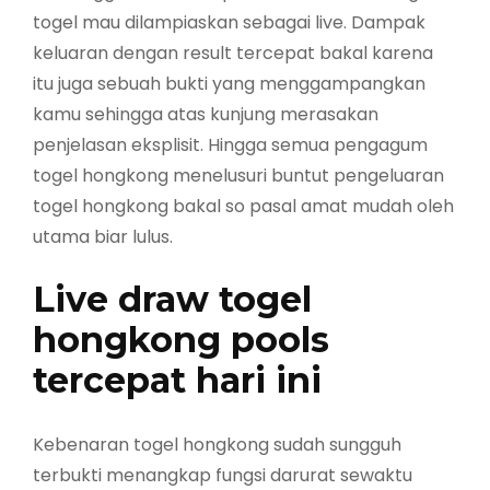
togel mau dilampiaskan sebagai live. Dampak
keluaran dengan result tercepat bakal karena
itu juga sebuah bukti yang menggampangkan
kamu sehingga atas kunjung merasakan
penjelasan eksplisit. Hingga semua pengagum
togel hongkong menelusuri buntut pengeluaran
togel hongkong bakal so pasal amat mudah oleh
utama biar lulus.
Live draw togel
hongkong pools
tercepat hari ini
Kebenaran togel hongkong sudah sungguh
terbukti menangkap fungsi darurat sewaktu