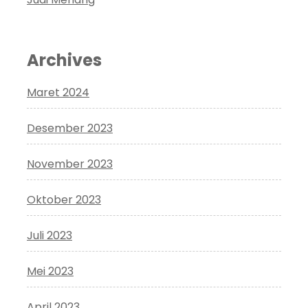
Archives
Maret 2024
Desember 2023
November 2023
Oktober 2023
Juli 2023
Mei 2023
April 2023