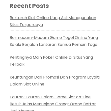
Recent Posts
Bertaruh Slot Online Uang Asli Menggunakan
Situs Terpercaya
Bermacam-Macam Game Togel Online Yang
Selalu Berjalan Lantaran Semua Pemain Togel
Pentingnya Main Poker Online Di Situs Yang
Terbaik
Keuntungan Dari Promosi Dan Program Loyalti
Dalam Slot Online
Tautan-Tautan Dalam Game Slot on-Line
Betul-Jelas Menunjang Orang-Orang Bettor
Judi Menang