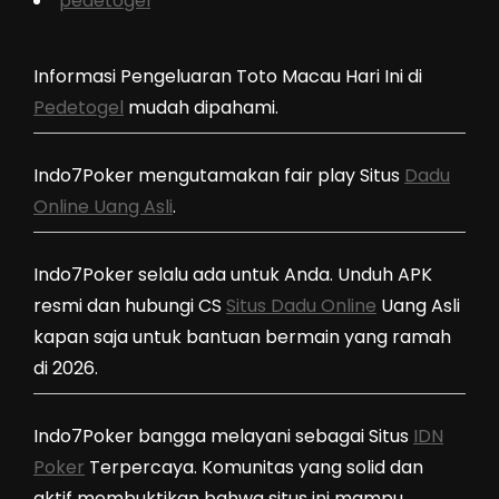
pedetogel
Informasi Pengeluaran Toto Macau Hari Ini di
Pedetogel
mudah dipahami.
Indo7Poker mengutamakan fair play Situs
Dadu
Online Uang Asli
.
Indo7Poker selalu ada untuk Anda. Unduh APK
resmi dan hubungi CS
Situs Dadu Online
Uang Asli
kapan saja untuk bantuan bermain yang ramah
di 2026.
Indo7Poker bangga melayani sebagai Situs
IDN
Poker
Terpercaya. Komunitas yang solid dan
aktif membuktikan bahwa situs ini mampu