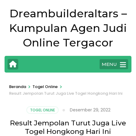
Lompat
Dreambuilderaltars –
ke
konten
Kumpulan Agen Judi
(Tekan
Enter)
Online Tergacor
MENU
>
>
Beranda
Togel Online
Result Jempolan Turut Juga Live Togel Hongkong Hari Ini
Desember 29, 2022
TOGEL ONLINE
Result Jempolan Turut Juga Live
Togel Hongkong Hari Ini