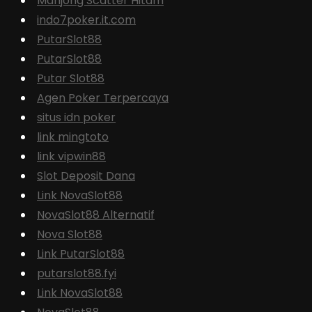
Mahjong Scatter Hitam
indo7poker.it.com
PutarSlot88
PutarSlot88
Putar Slot88
Agen Poker Terpercaya
situs idn poker
link mingtoto
link vipwin88
Slot Deposit Dana
Link NovaSlot88
NovaSlot88 Alternatif
Nova Slot88
Link PutarSlot88
putarslot88.fyi
Link NovaSlot88