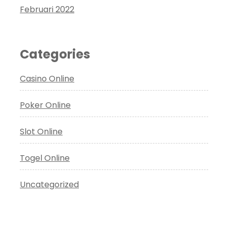
Februari 2022
Categories
Casino Online
Poker Online
Slot Online
Togel Online
Uncategorized