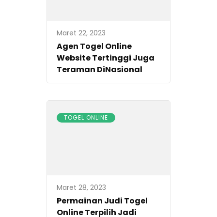
Maret 22, 2023
Agen Togel Online
Website Tertinggi Juga
Teraman DiNasional
TOGEL ONLINE
Maret 28, 2023
Permainan Judi Togel
Online Terpilih Jadi