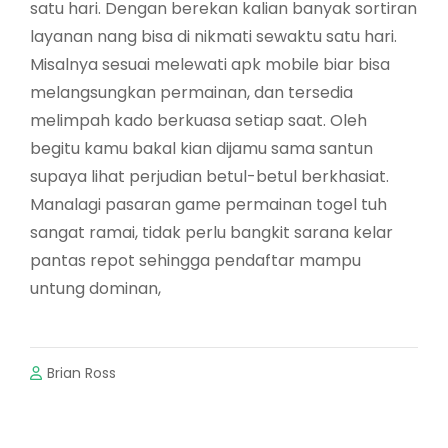
satu hari. Dengan berekan kalian banyak sortiran
layanan nang bisa di nikmati sewaktu satu hari.
Misalnya sesuai melewati apk mobile biar bisa
melangsungkan permainan, dan tersedia
melimpah kado berkuasa setiap saat. Oleh
begitu kamu bakal kian dijamu sama santun
supaya lihat perjudian betul-betul berkhasiat.
Manalagi pasaran game permainan togel tuh
sangat ramai, tidak perlu bangkit sarana kelar
pantas repot sehingga pendaftar mampu
untung dominan,
Brian Ross